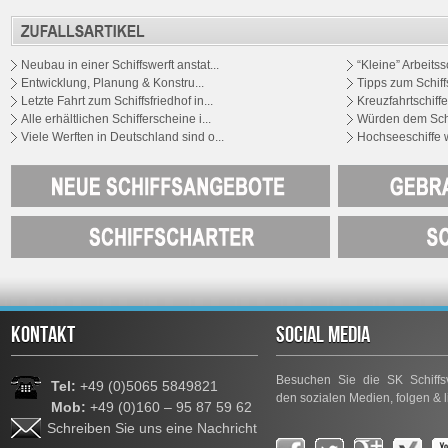
Neubau in einer Schiffswerft anstat...
“Kleine” Arbeitssc
Entwicklung, Planung & Konstru...
Tipps zum Schiffs
Letzte Fahrt zum Schiffsfriedhof in...
Kreuzfahrtschiffe 
Alle erhältlichen Schifferscheine i...
Würden dem Schif
Viele Werften in Deutschland sind o...
Hochseeschiffe 
KONTAKT
SOCIAL MEDIA
Besuchen Sie die SK Schiffsv
Tel:
+49 (0)5065 5849821
den sozialen Medien, folgen & l
Mob:
+49 (0)160 – 95 87 59 62
Schreiben Sie uns eine Nachricht