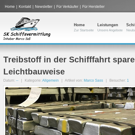
Home
|
Kontakt
|
Newsletter
|
Für Verkäufer
|
Für Hersteller
Home
Leistungen
Schi
Zur Startseite
Unsere Angebote
Neub
Treibstoff in der Schifffahrt spar
Leichtbauweise
Datum:
--
| Kategorie:
Allgemein
| Artikel von:
Marco Sass
| Besucher:
1