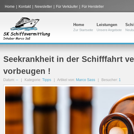
Home
|
Kontakt
|
Newsletter
|
Für Verkäufer
|
Für Hersteller
Home
Leistungen
Schi
Zur Startseite
Unsere Angebote
Neub
Seekrankheit in der Schifffahrt 
vorbeugen !
Datum:
--
| Kategorie:
Tipps
| Artikel von:
Marco Sass
| Besucher:
1