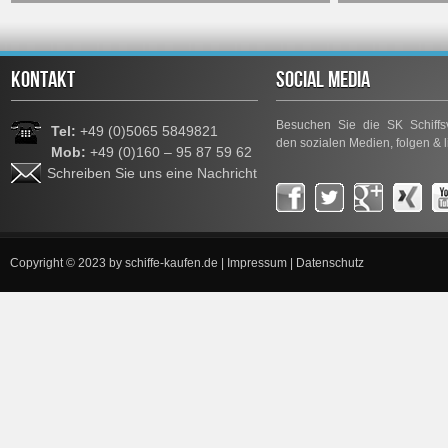
KONTAKT
SOCIAL MEDIA
Besuchen Sie die SK Schiffsv
Tel:
+49 (0)5065 5849821
den sozialen Medien, folgen & l
Mob:
+49 (0)160 – 95 87 59 62
Schreiben Sie uns eine Nachricht
Copyright © 2023 by
schiffe-kaufen.de
|
Impressum
|
Datenschutz