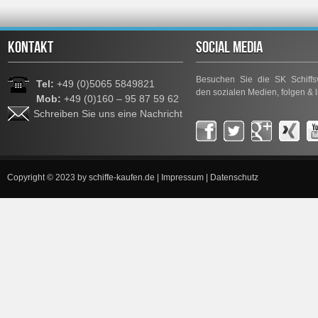
KONTAKT
SOCIAL MEDIA
Besuchen Sie die SK Schiffsv
Tel:
+49 (0)5065 5849821
den sozialen Medien, folgen & l
Mob:
+49 (0)160 – 95 87 59 62
Schreiben Sie uns eine Nachricht
Copyright © 2023 by
schiffe-kaufen.de
|
Impressum
|
Datenschutz