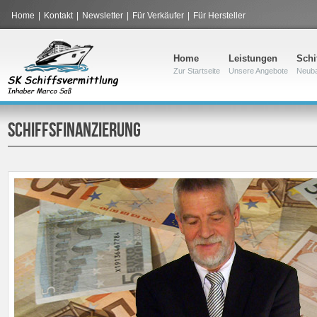
Home
|
Kontakt
|
Newsletter
|
Für Verkäufer
|
Für Hersteller
Home
Leistungen
Schi
Zur Startseite
Unsere Angebote
Neub
SCHIFFSFINANZIERUNG