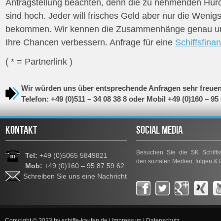
Antragstellung beachten, denn die zu nehmenden Hürd
sind hoch. Jeder will frisches Geld aber nur die Weni
bekommen. Wir kennen die Zusammenhänge genau u
Ihre Chancen verbessern. Anfrage für eine
Schiffsfina
( * = Partnerlink )
Wir würden uns über entsprechende Anfragen sehr freue
Telefon: +49 (0)511 – 34 08 38 8 oder Mobil +49 (0)160 – 95
KONTAKT
SOCIAL MEDIA
Besuchen Sie die SK Schiffsv
Tel:
+49 (0)5065 5849821
den sozialen Medien, folgen & l
Mob:
+49 (0)160 – 95 87 59 62
Schreiben Sie uns eine Nachricht
Copyright © 2023 by
schiffe-kaufen.de
|
Impressum
|
Datenschutz