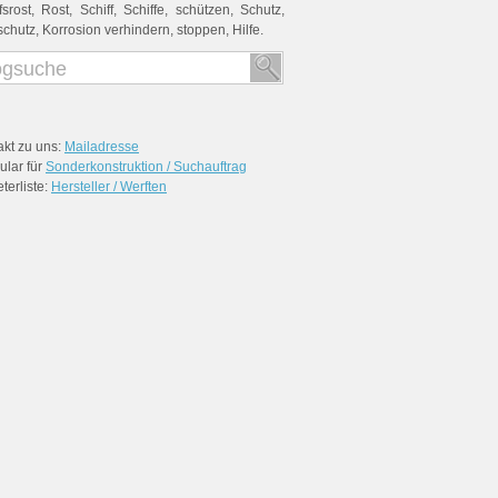
fsrost
,
Rost
,
Schiff
,
Schiffe
,
schützen
,
Schutz
,
schutz
,
Korrosion verhindern
,
stoppen
,
Hilfe
.
akt zu uns:
Mailadresse
ular für
Sonderkonstruktion / Suchauftrag
terliste:
Hersteller / Werften