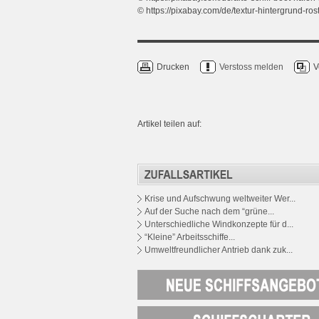
© https://pixabay.com/de/textur-hintergrund-ro
Drucken
Verstoss melden
V
Artikel teilen auf:
Krise und Aufschwung weltweiter Wer...
Auf der Suche nach dem “grüne...
Unterschiedliche Windkonzepte für d...
“Kleine” Arbeitsschiffe...
Umweltfreundlicher Antrieb dank zuk...