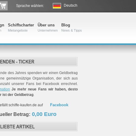
Deutsch
Sprache wählen:
ign
Schiffscharter
Über uns
Blog
n
Mietangebote
Unternehmen
News & Tipps
nde des Jahres spenden wir einen Geldbetrag
ine gemeinnützige Organisation, der sich aus
Anzahl unserer Fans bei Facebook errechnet.
mation
Je mehr neue Fans wir haben, desto
r ist der Geldbetrag
.
Facebook
gefällt schiffe-kaufen.de auf
0,00 Euro
ueller Betrag: