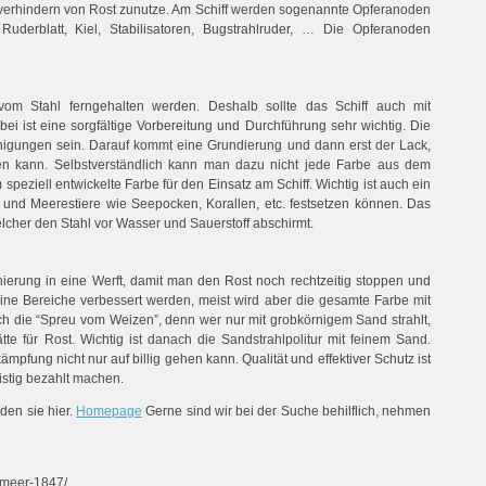
verhindern von Rost zunutze. Am Schiff werden sogenannte Opferanoden
Ruderblatt, Kiel, Stabilisatoren, Bugstrahlruder, … Die Opferanoden
om Stahl ferngehalten werden. Deshalb sollte das Schiff auch mit
i ist eine sorgfältige Vorbereitung und Durchführung sehr wichtig. Die
reinigungen sein. Darauf kommt eine Grundierung und dann erst der Lack,
en kann. Selbstverständlich kann man dazu nicht jede Farbe aus dem
eziell entwickelte Farbe für den Einsatz am Schiff. Wichtig ist auch ein
 und Meerestiere wie Seepocken, Korallen, etc. festsetzen können. Das
welcher den Stahl vor Wasser und Sauerstoff abschirmt.
nierung in eine Werft, damit man den Rost noch rechtzeitig stoppen und
ine Bereiche verbessert werden, meist wird aber die gesamte Farbe mit
ich die “Spreu vom Weizen”, denn wer nur mit grobkörnigem Sand strahlt,
tte für Rost. Wichtig ist danach die Sandstrahlpolitur mit feinem Sand.
mpfung nicht nur auf billig gehen kann. Qualität und effektiver Schutz ist
ristig bezahlt machen.
den sie hier.
Homepage
Gerne sind wir bei der Suche behilflich, nehmen
n-meer-1847/