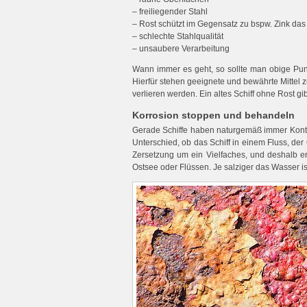
– freiliegender Stahl
– Rost schützt im Gegensatz zu bspw. Zink das 
– schlechte Stahlqualität
– unsaubere Verarbeitung
Wann immer es geht, so sollte man obige Punk
Hierfür stehen geeignete und bewährte Mittel
verlieren werden. Ein altes Schiff ohne Rost gi
Korrosion stoppen und behandeln
Gerade Schiffe haben naturgemäß immer Konta
Unterschied, ob das Schiff in einem Fluss, d
Zersetzung um ein Vielfaches, und deshalb err
Ostsee oder Flüssen. Je salziger das Wasser is