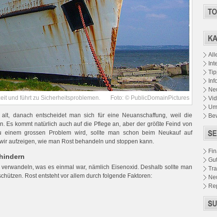
All
Int
Tip
Inf
Neu
zeit und führt zu Sicherheitsproblemen.
Foto: © PublicDomainPictures
Vid
Um
alt, danach entscheidet man sich für eine Neuanschaffung, weil die
Be
n. Es kommt natürlich auch auf die Pflege an, aber der größte Feind von
t zu einem grossen Problem wird, sollte man schon beim Neukauf auf
 wir aufzeigen, wie man Rost behandeln und stoppen kann.
Fin
hindern
Gu
 verwandeln, was es einmal war, nämlich Eisenoxid. Deshalb sollte man
Tra
chützen. Rost entsteht vor allem durch folgende Faktoren:
Ne
Re