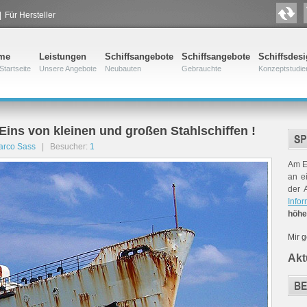
|
Für Hersteller
me
Leistungen
Schiffsangebote
Schiffsangebote
Schiffsdes
Startseite
Unsere Angebote
Neubauten
Gebrauchte
Konzeptstudie
Eins von kleinen und großen Stahlschiffen !
arco Sass
| Besucher:
1
Am E
an e
der 
Infor
höhe
Mir 
Akt