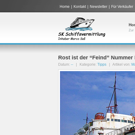
Home
|
Kontakt
|
Newsletter
|
Für Verkäufer
Ho
Zur 
Rost ist der “Feind” Nummer 
Datum:
--
| Kategorie:
Tipps
| Artikel von:
M