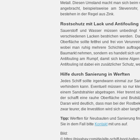
Metall. Diesen Umstand macht man sich beim 
angebracht, beispielsweise am Stevenrohr, 
bestehen in der Regel aus Zink.
Rostschutz mit Lack und Antifouling
Sauerstoff und Wasser müssen unbedingt v
verschiedenen Lacken bestrichen werden. Dabe
Oberfläche sollte fettfrei und frei von Verun
wobei man ruhig mehrere Schichten auftrag
Baumarkt nehmen, sondern es handelt sich um sp
Antifouling am Rumpf, damit sich keine Algen
Antifouling ist dabei ein zusätzlicher Schutz, 
Hilfe durch Sanierung in Werften
Jedes Schiff sollte irgendwann einmal zur Sa
verhindern kann. Eventuell müssen so nur kle
einem Sandstrahler abgetragen. Hier trennt s
der schafft eine rauhe Oberfläche und Brutstä
Daran wird deutlich, dass man bei der Rostbekä
zwar teurer, die Investition wird sich aber langf
Tipp:
Werften für Neubauten und Sanierung fin
Sie in dem Fall bitte
Kontakt
mit uns auf.
Bild:
© https://pixabay.com/de/alte-schiff-boot-hafe