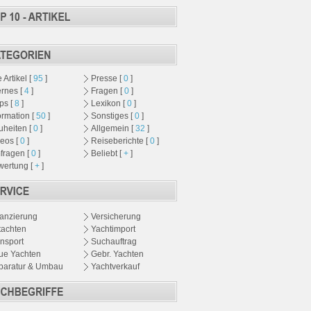
e Artikel [
95
]
Presse [
0
]
ernes [
4
]
Fragen [
0
]
ps [
8
]
Lexikon [
0
]
ormation [
50
]
Sonstiges [
0
]
heiten [
0
]
Allgemein [
32
]
eos [
0
]
Reiseberichte [
0
]
fragen [
0
]
Beliebt [
+
]
wertung [
+
]
anzierung
Versicherung
tachten
Yachtimport
nsport
Suchauftrag
ue Yachten
Gebr. Yachten
paratur & Umbau
Yachtverkauf