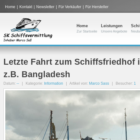
Home
|
Kontakt
|
Newsletter
|
Für Verkäufer
|
Für Hersteller
Home
Leistungen
Schi
Zur Startseite
Unsere Angebote
Neub
Letzte Fahrt zum Schiffsfriedhof 
z.B. Bangladesh
Datum:
--
| Kategorie:
Information
| Artikel von:
Marco Sass
| Besucher:
1