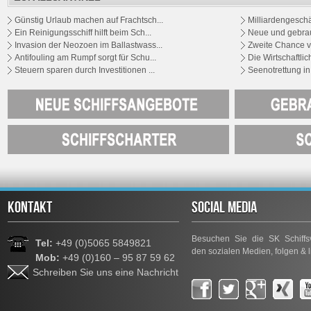
Günstig Urlaub machen auf Frachtsch...
Milliardengeschä
Ein Reinigungsschiff hilft beim Sch...
Neue und gebrauc
Invasion der Neozoen im Ballastwass...
Zweite Chance vo
Antifouling am Rumpf sorgt für Schu...
Die Wirtschaftlich
Steuern sparen durch Investitionen ...
Seenotrettung in
KONTAKT
SOCIAL MEDIA
Besuchen Sie die SK Schiffsv
Tel:
+49 (0)5065 5849821
den sozialen Medien, folgen & l
Mob:
+49 (0)160 – 95 87 59 62
Schreiben Sie uns eine Nachricht