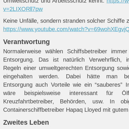
Umweltschutz und Arbeitsschutz kennt.
https:/
v=2LIXORll7pw
Keine Unfälle, sondern stranden solcher Schiffe
https://www.youtube.com/watch?v=69wohXEgvj
Verantwortung
Normalerweise wählen Schiffsbetreiber immer 
Entsorgung. Das ist natürlich Verwehrflich, 
Regeln einer umweltgerechten Entsorgung sowie 
eingehalten werden. Dabei hätte man bei 
Entsorgung auch Vorteile wie ein “sauberes” 
wäre beispielsweise interessant für Ölfö
Kreuzfahrtbetreiber, Behörden, usw. In o
Containerschiffbetreiber Hapaq Lloyed mit gutem 
Zweites Leben