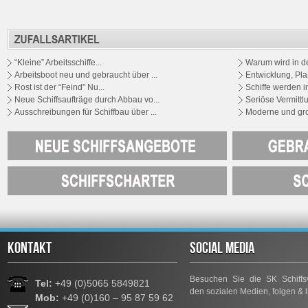
“Kleine” Arbeitsschiffe...
Warum wird in der
Arbeitsboot neu und gebraucht über ...
Entwicklung, Pla
Rost ist der “Feind” Nu...
Schiffe werden i
Neue Schiffsaufträge durch Abbau vo...
Seriöse Vermittlu
Ausschreibungen für Schiffbau über ...
Moderne und groß
KONTAKT
SOCIAL MEDIA
Besuchen Sie die SK Schiffsv
Tel:
+49 (0)5065 5849821
den sozialen Medien, folgen & l
Mob:
+49 (0)160 – 95 87 59 62