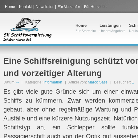
Home
|
Kontakt
|
Newsletter
|
Für Verkäufer
|
Für Hersteller
Home
Leistungen
Schi
Zur Startseite
Unsere Angebote
Neub
Eine Schiffsreinigung schützt vo
und vorzeitiger Alterung
Datum:
--
| Kategorie:
Information
| Artikel von:
Marco Sass
| Besucher:
1
Es gibt viele gute Gründe sich um einen einwa
Schiffs zu kümmern. Zwar werden kommerziel
gebaut, aber ohne regelmäßige Wartung und Pf
Ausfälle und eine kürzere Nutzungszeit. Natürli
Schiffstyp an, ein Schlepper sollte funkt
Passagierschiff auch von der Optik gut ausseh