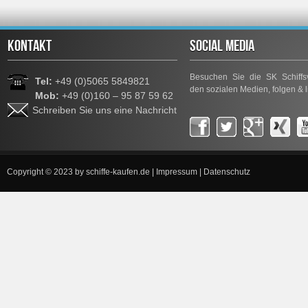
KONTAKT
SOCIAL MEDIA
Besuchen Sie die SK Schiffsv
Tel:
+49 (0)5065 5849821
den sozialen Medien, folgen & l
Mob:
+49 (0)160 – 95 87 59 62
Schreiben Sie uns eine Nachricht
Copyright © 2023 by
schiffe-kaufen.de
|
Impressum
|
Datenschutz