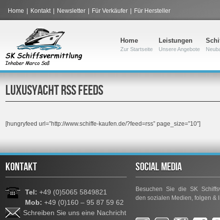
Home
|
Kontakt
|
Newsletter
|
Für Verkäufer
|
Für Hersteller
Home
Leistungen
Schi
Zur Startseite
Unsere Angebote
Neub
LUXUSYACHT RSS FEEDS
[hungryfeed url=”http://www.schiffe-kaufen.de/?feed=rss” page_size=”10″]
KONTAKT
SOCIAL MEDIA
Besuchen Sie die SK Schiffsv
Tel:
+49 (0)5065 5849821
den sozialen Medien, folgen & l
Mob:
+49 (0)160 – 95 87 59 62
Schreiben Sie uns eine Nachricht