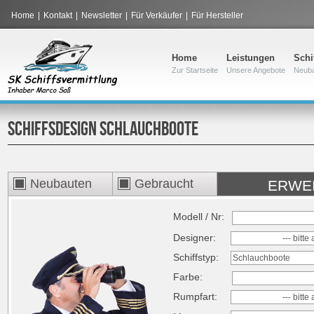
Home
|
Kontakt
|
Newsletter
|
Für Verkäufer
|
Für Hersteller
Home
Leistungen
Schi
Zur Startseite
Unsere Angebote
Neub
SCHIFFSDESIGN
SCHLAUCHBOOTE
Neubauten
Gebraucht
ERWE
Modell / Nr:
Designer:
--- bitt
Schiffstyp:
Schlauchboote
Farbe:
Rumpfart:
--- bitt