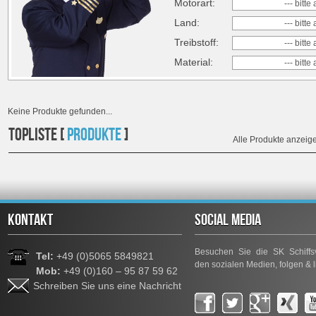
Motorart:
--- bitt
Land:
--- bitt
Treibstoff:
--- bitt
Material:
--- bitt
Keine Produkte gefunden...
TOPLISTE [
PRODUKTE
]
Alle Produkte anzeig
KONTAKT
SOCIAL MEDIA
Besuchen Sie die SK Schiffsv
Tel:
+49 (0)5065 5849821
den sozialen Medien, folgen & l
Mob:
+49 (0)160 – 95 87 59 62
Schreiben Sie uns eine Nachricht