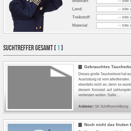
Motorart:
--- bitt
Land:
--- bitt
Treibstoff:
--- bitt
Material:
--- bitt
SUCHTREFFER GESAMT [
1
]
Gebrauchtes Taucherbo
Dieses große Taucherboot hat wa
Ausrüstung ist vom allerfeinsten
ebenfalls nicht an, denn es wurd
diesem Konzept auf zahlungskr
verbinden wollen. Dafür ...
Anbieter:
SK Schiffsvermittlung
Noch nicht das finden