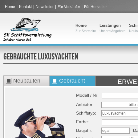
Home
|
Kontakt
|
Newsletter
|
Für Verkäufer
|
Für Hersteller
Home
Leistungen
Schi
Zur Startseite
Unsere Angebote
Neub
GEBRAUCHTE
LUXUSYACHTEN
Neubauten
Gebraucht
ERWE
Modell / Nr:
Anbieter:
--- bitt
Schiffstyp:
Luxusyachten
Farbe:
Baujahr:
Da
egal