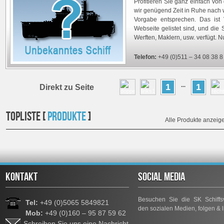
Profitieren Sie ganz einfach von
wir genügend Zeit in Ruhe nach 
Vorgabe entsprechen. Das ist Vo
Webseite gelistet sind, und die 
Werften, Maklern, usw. verfügt. N
Telefon:
+49 (0)511 – 34 08 38 8
1
1
...
Direkt zu Seite
TOPLISTE [
PRODUKTE
]
Alle Produkte anzeig
KONTAKT
SOCIAL MEDIA
Besuchen Sie die SK Schiffsv
Tel:
+49 (0)5065 5849821
den sozialen Medien, folgen & l
Mob:
+49 (0)160 – 95 87 59 62
Schreiben Sie uns eine Nachricht