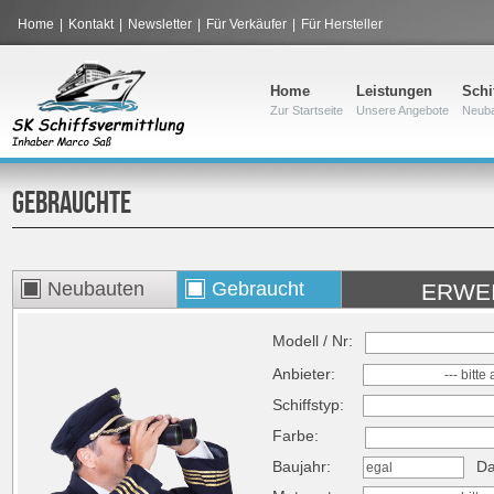
Home
|
Kontakt
|
Newsletter
|
Für Verkäufer
|
Für Hersteller
Home
Leistungen
Schi
Zur Startseite
Unsere Angebote
Neub
GEBRAUCHTE
Neubauten
Gebraucht
ERWE
Modell / Nr:
Anbieter:
--- bitt
Schiffstyp:
Farbe:
Baujahr:
Da
egal