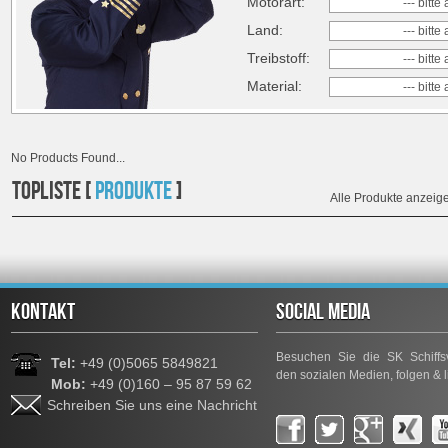
Motorart:
--- bitt
Land:
--- bitt
Treibstoff:
--- bitt
Material:
--- bitt
No Products Found...
TOPLISTE [
PRODUKTE
]
Alle Produkte anzeig
KONTAKT
SOCIAL MEDIA
Besuchen Sie die SK Schiffsv
Tel:
+49 (0)5065 5849821
den sozialen Medien, folgen & l
Mob:
+49 (0)160 – 95 87 59 62
Schreiben Sie uns eine Nachricht