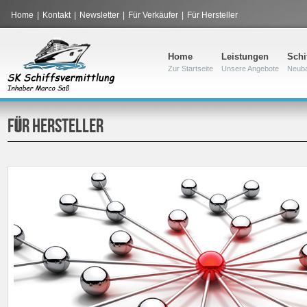
Home
|
Kontakt
|
Newsletter
|
Für Verkäufer
|
Für Hersteller
Home
Leistungen
Schi
Zur Startseite
Unsere Angebote
Neub
FÜR HERSTELLER