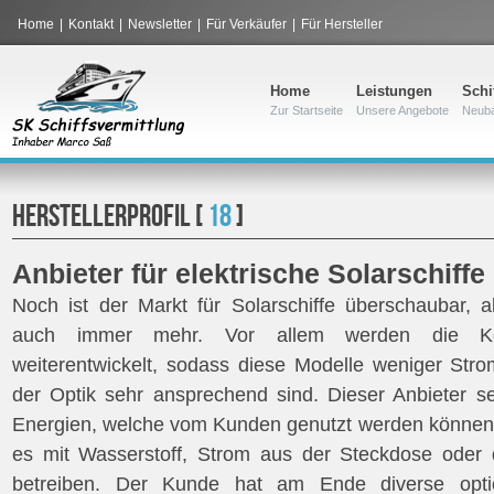
Home
|
Kontakt
|
Newsletter
|
Für Verkäufer
|
Für Hersteller
Home
Leistungen
Schi
Zur Startseite
Unsere Angebote
Neub
HERSTELLERPROFIL [
18
]
Anbieter für elektrische Solarschiffe
Noch ist der Markt für Solarschiffe überschaubar,
auch immer mehr. Vor allem werden die Kons
weiterentwickelt, sodass diese Modelle weniger Str
der Optik sehr ansprechend sind. Dieser Anbieter se
Energien, welche vom Kunden genutzt werden könne
es mit Wasserstoff, Strom aus der Steckdose oder d
betreiben. Der Kunde hat am Ende diverse optio