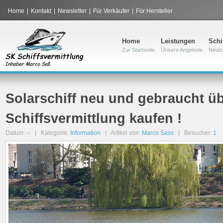
Home
|
Kontakt
|
Newsletter
|
Für Verkäufer
|
Für Hersteller
Home
Leistungen
Schi
Zur Startseite
Unsere Angebote
Neub
Solarschiff neu und gebraucht ü
Schiffsvermittlung kaufen !
Datum:
--
| Kategorie:
Information
| Artikel von:
Marco Sass
| Besucher:
1