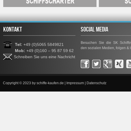
KONTAKT
SOCIAL MEDIA
Besuchen Sie die SK Schiffsv
Tel:
+49 (0)5065 5849821
den sozialen Medien, folgen & l
Mob:
+49 (0)160 – 95 87 59 62
Schreiben Sie uns eine Nachricht
Copyright © 2023 by
schiffe-kaufen.de
|
Impressum
|
Datenschutz